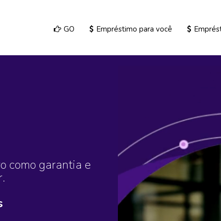
GO
Empréstimo para você
Emprés
m
ro como garantia e
.
s