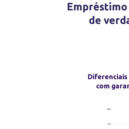
Empréstimo 
de verda
Diferenciai
com garan