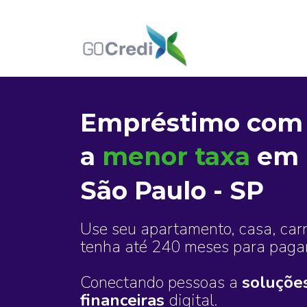
Empréstimo co
a
menor taxa
em
São Paulo - SP
Use seu apartamento, casa, car
tenha até 240 meses para pagar
Conectando pessoas a
soluçõe
financeiras
digital.