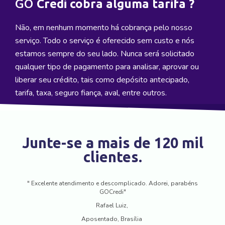
GO
Credi cobra alguma tarifa ?
Não, em nenhum momento há cobrança pelo nosso
serviço. Todo o serviço é oferecido sem custo e nós
estamos sempre do seu lado. Nunca será solicitado
qualquer tipo de pagamento para analisar, aprovar ou
liberar seu crédito, tais como depósito antecipado,
tarifa, taxa, seguro fiança, aval, entre outros.
Junte-se a mais de 120 mil
clientes.
" Excelente atendimento e descomplicado. Adorei, parabéns
GOCredi"
Rafael Luiz,
Aposentado, Brasília