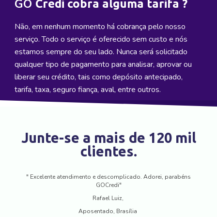
GO
Credi cobra alguma tarifa ?
Não, em nenhum momento há cobrança pelo nosso
serviço. Todo o serviço é oferecido sem custo e nós
estamos sempre do seu lado. Nunca será solicitado
qualquer tipo de pagamento para analisar, aprovar ou
liberar seu crédito, tais como depósito antecipado,
tarifa, taxa, seguro fiança, aval, entre outros.
Junte-se a mais de 120 mil
clientes.
" Excelente atendimento e descomplicado. Adorei, parabéns
GOCredi"
Rafael Luiz,
Aposentado, Brasília