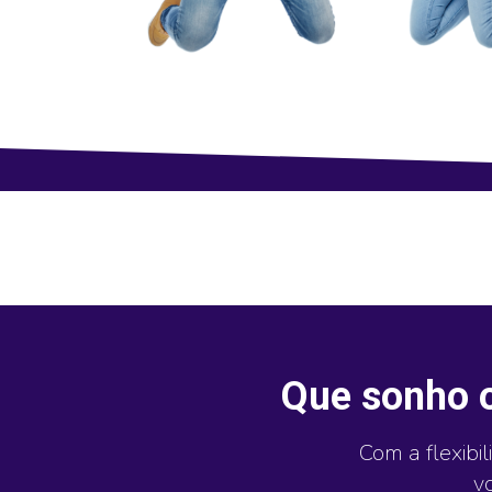
Que sonho o
Com a flexibi
v