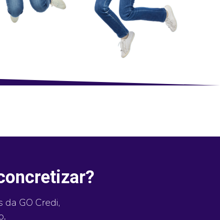
concretizar?
s da GO Credi,
o.