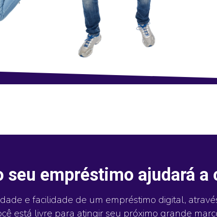
 seu empréstimo ajudará a 
lidade e facilidade de um empréstimo digital, atravé
ocê está livre para atingir seu próximo grande marc