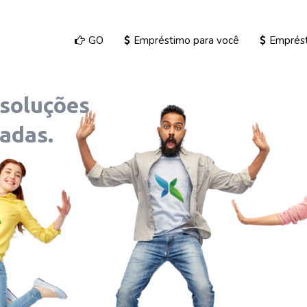
GO
Empréstimo para você
Emprés
soluções
adas.
...