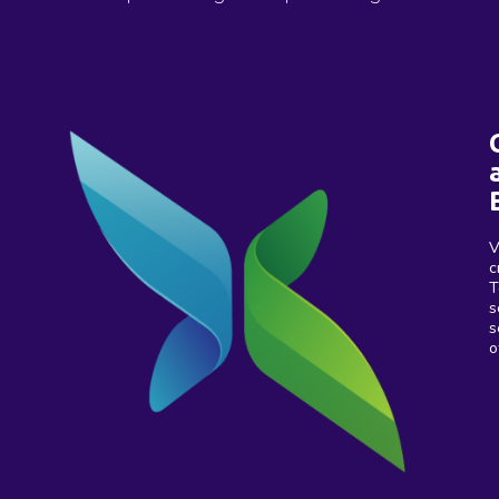
V
c
T
s
s
o