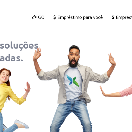
GO
Empréstimo para você
Emprés
soluções
adas.
...