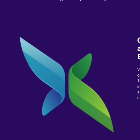
V
c
T
s
s
o