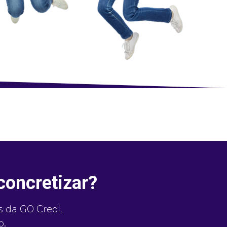
concretizar?
s da GO Credi,
o.