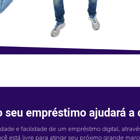
 seu empréstimo ajudará a 
lidade e facilidade de um empréstimo digital, atravé
ocê está livre para atingir seu próximo grande marc