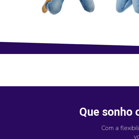
Que sonho o
Com a flexibi
v