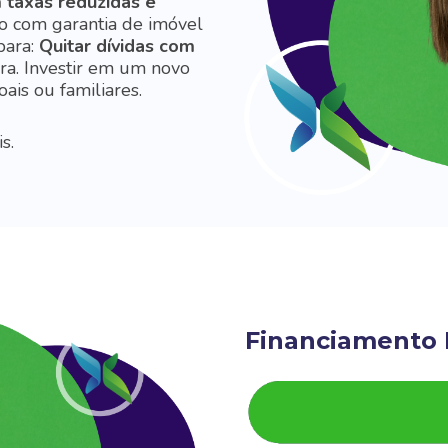
 taxas reduzidas e
o com garantia de imóvel
para:
Quitar dívidas com
ra.
Investir em um novo
oais ou familiares.
s.
Financiamento I